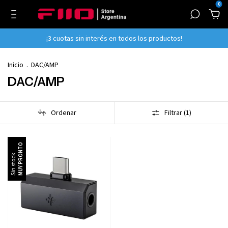
0
¡3 cuotas sin interés en todos los productos!
Inicio
.
DAC/AMP
DAC/AMP
Ordenar
Filtrar (
1
)
Sin stock