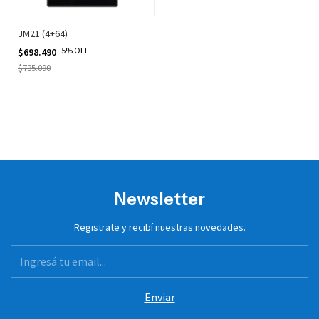
JM21 (4+64)
-
5
%
OFF
$698.490
$735.090
Newsletter
Registrate y recibí nuestras novedades.